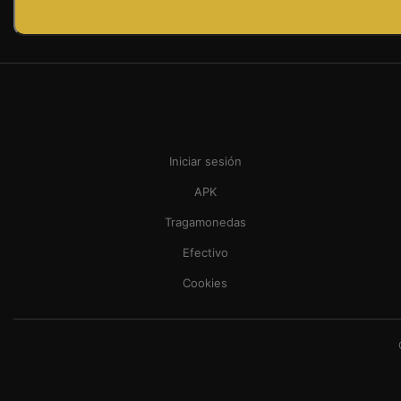
Iniciar sesión
APK
Tragamonedas
Efectivo
Cookies