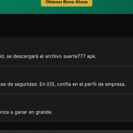
Obtener Bono Ahora
id, se descargará el archivo suerte777 apk.
es de seguridad. En iOS, confía en el perfil de empresa.
ienza a ganar en grande.