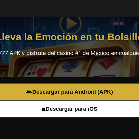
Lleva la Emoción en tu Bolsill
777 APK y disfruta del casino #1 de México en cualqui
Descargar para Android (APK)
Descargar para iOS