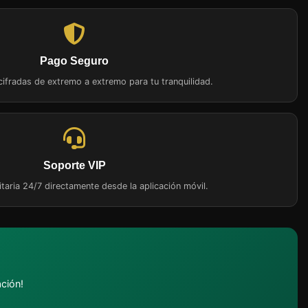
Pago Seguro
ifradas de extremo a extremo para tu tranquilidad.
Soporte VIP
itaria 24/7 directamente desde la aplicación móvil.
ación!