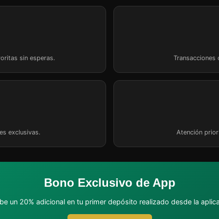
ritas sin esperas.
Transacciones c
es exclusivas.
Atención prior
Bono Exclusivo de App
be un 20% adicional en tu primer depósito realizado desde la aplic