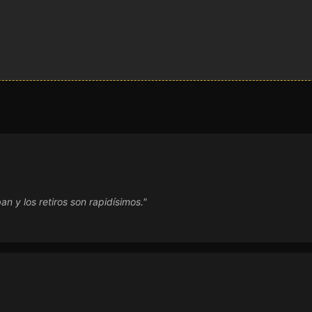
n y los retiros son rapidísimos."