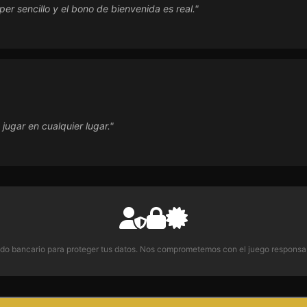
er sencillo y el bono de bienvenida es real."
ugar en cualquier lugar."
rado bancario para proteger tus datos. Nos comprometemos con el juego responsab