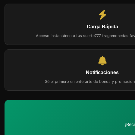
Carga Rápida
Acceso instantáneo a tus suerte777 tragamonedas favo
Notificaciones
Sé el primero en enterarte de bonos y promocion
¡Reci