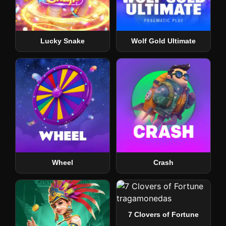
Lucky Snake
Wolf Gold Ultimate
Wheel
Crash
7 Clovers of Fortune