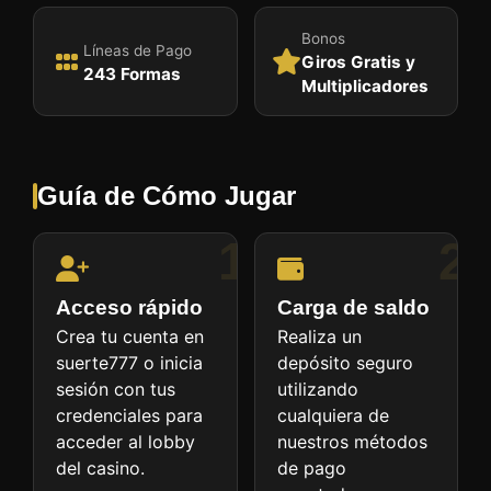
Bonos
Líneas de Pago
Giros Gratis y
243 Formas
Multiplicadores
Guía de Cómo Jugar
1
2
Acceso rápido
Carga de saldo
Crea tu cuenta en
Realiza un
suerte777 o inicia
depósito seguro
sesión con tus
utilizando
credenciales para
cualquiera de
acceder al lobby
nuestros métodos
del casino.
de pago