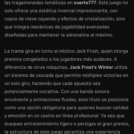
las tragamonedas temáticas en
suerte777
. Este juego no
solo ofrece una estética invernal impresionante, con
copos de nieve cayendo y efectos de cristalización, sino
que integra mecánicas de jugabilidad avanzadas
diseñadas para mantener la adrenalina al máximo.
La trama gira en torno al místico Jack Frost, quien otorga
premios congelados a los jugadores más audaces. A
diferencia de otras máquinas,
Jack Frost's Winter
utiliza
un sistema de cascada que permite múltiples victorias en
un solo giro, haciendo que cada apuesta sea
potencialmente lucrativa. Con una banda sonora
envolvente y animaciones fluidas, este título se posiciona
como una opción obligatoria para quienes buscan calidad
y emoción en un casino en línea profesional. Ya sea que
busques entretenimiento ligero o persigas el gran premio,
la estructura de este juego garantiza una experiencia