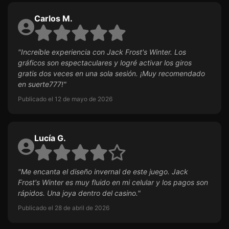
Carlos M.
"Increíble experiencia con Jack Frost's Winter. Los
gráficos son espectaculares y logré activar los giros
gratis dos veces en una sola sesión. ¡Muy recomendado
en suerte777!"
Publicado el 12 de mayo de 2026
Lucía G.
"Me encanta el diseño invernal de este juego. Jack
Frost's Winter es muy fluido en mi celular y los pagos son
rápidos. Una joya dentro del casino."
Publicado el 28 de abril de 2026