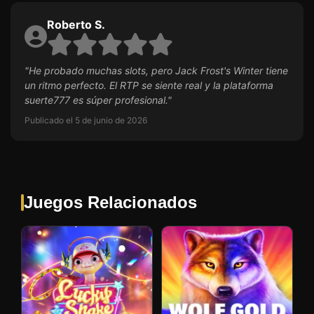
Roberto S.
"He probado muchas slots, pero Jack Frost's Winter tiene
un ritmo perfecto. El RTP se siente real y la plataforma
suerte777 es súper profesional."
Publicado el 5 de junio de 2026
Juegos Relacionados