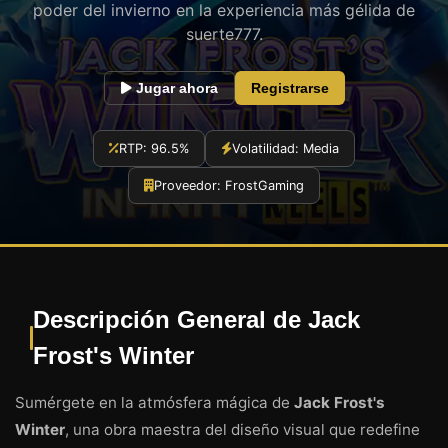
poder del invierno en la experiencia más gélida de
suerte777.
Jugar ahora
Registrarse
RTP: 96.5%
Volatilidad: Media
Proveedor: FrostGaming
Descripción General de Jack
Frost's Winter
Sumérgete en la atmósfera mágica de
Jack Frost's
Winter
, una obra maestra del diseño visual que redefine