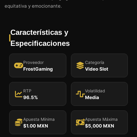
equitativa y emocionante.
Características y
Especificaciones
Proveedor
Categoría
FrostGaming
Video Slot
RTP
Volatilidad
96.5%
Media
Apuesta Mínima
Apuesta Máxima
$1.00 MXN
$5,000 MXN