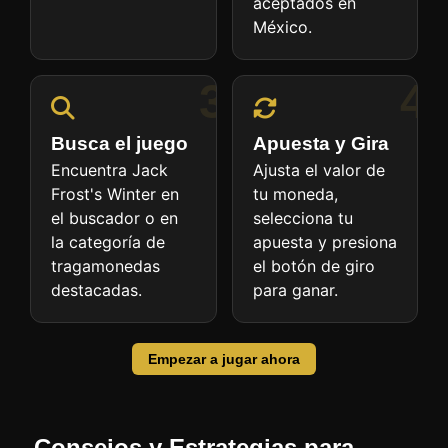
aceptados en
México.
3
4
Busca el juego
Apuesta y Gira
Encuentra Jack
Ajusta el valor de
Frost's Winter en
tu moneda,
el buscador o en
selecciona tu
la categoría de
apuesta y presiona
tragamonedas
el botón de giro
destacadas.
para ganar.
Empezar a jugar ahora
Consejos y Estrategias para