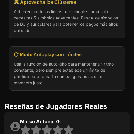
Aprovecha los Clústeres
A diferencia de las líneas tradicionales, aquí solo
necesitas 5 símbolos adyacentes. Busca los símbolos
de DJ y auriculares para obtener los pagos más altos
del club.
Modo Autoplay con Límites
Usa la función de auto-giro para mantener un ritmo
constante, pero siempre establece un límite de
pérdida para retirarte con tus ganancias en el
momento justo.
Reseñas de Jugadores Reales
Marco Antonio G.