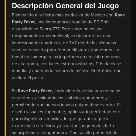
Descripción General del Juego
Bienvenido a la fiesta más exclusiva de México con
Rave
Party Fever
, una innovadora creación de PG Soft
disponible en Suerte777. Este juego no es una
tragamonedas convencional; se desarrolla en una
impresionante cuadrícula de 7x7 donde los símbolos
caen en cascada para formar clústeres ganadores. La
temática sumerge a los jugadores en un club nocturno
de alta gama, con luces estroboscópicas, DJs de clase
mundial y una banda sonora de música electrónica que
acelera el pulso.
En
Rave Party Fever
, cada victoria activa una reacción
en cadena, eliminando los símbolos ganadores y
permitiendo que nuevos íconos caigan desde arriba. El
diseño visual es impecable, optimizado perfectamente
para dispositivos móviles, lo que garantiza que la
experiencia sea fluida ya sea que juegues desde tu
smartphone o computadora. Con su alto potencial de