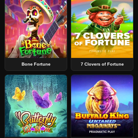
Bone Fortune
7 Clovers of Fortune