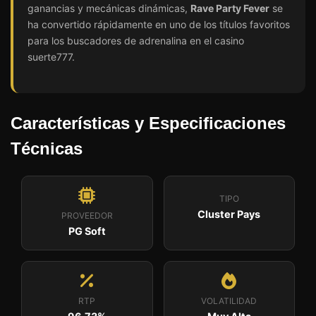
ganancias y mecánicas dinámicas,
Rave Party Fever
se
ha convertido rápidamente en uno de los títulos favoritos
para los buscadores de adrenalina en el casino
suerte777.
Características y Especificaciones
Técnicas
TIPO
Cluster Pays
PROVEEDOR
PG Soft
RTP
VOLATILIDAD