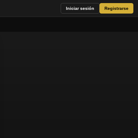
Iniciar sesión
Registrarse