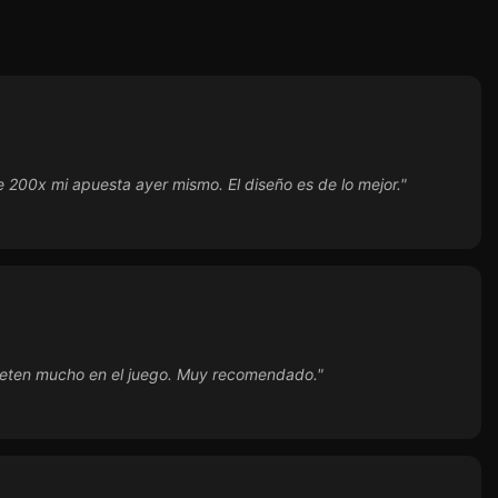
 200x mi apuesta ayer mismo. El diseño es de lo mejor."
e meten mucho en el juego. Muy recomendado."