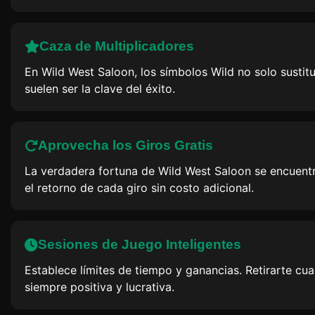
Caza de Multiplicadores
En Wild West Saloon, los símbolos Wild no solo sustitu
suelen ser la clave del éxito.
Aprovecha los Giros Gratis
La verdadera fortuna de Wild West Saloon se encuentr
el retorno de cada giro sin costo adicional.
Sesiones de Juego Inteligentes
Establece límites de tiempo y ganancias. Retirarte cua
siempre positiva y lucrativa.