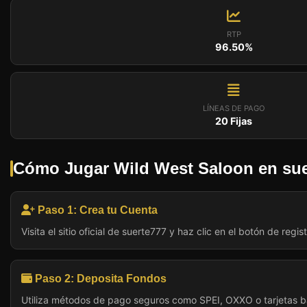
RTP
96.50%
LÍNEAS DE PAGO
20 Fijas
Cómo Jugar Wild West Saloon en sue
Paso 1: Crea tu Cuenta
Visita el sitio oficial de
suerte777
y haz clic en el botón de regi
Paso 2: Deposita Fondos
Utiliza métodos de pago seguros como SPEI, OXXO o tarjetas b