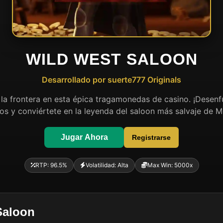
WILD WEST SALOON
Desarrollado por suerte777 Originals
la frontera en esta épica tragamonedas de casino. ¡Desenf
os y conviértete en la leyenda del saloon más salvaje de M
Jugar Ahora
Registrarse
RTP: 96.5%
Volatilidad: Alta
Max Win: 5000x
Saloon