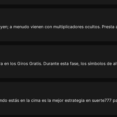
yen; a menudo vienen con multiplicadores ocultos. Presta at
a en los Giros Gratis. Durante esta fase, los símbolos de 
ndo estás en la cima es la mejor estrategia en suerte777 p