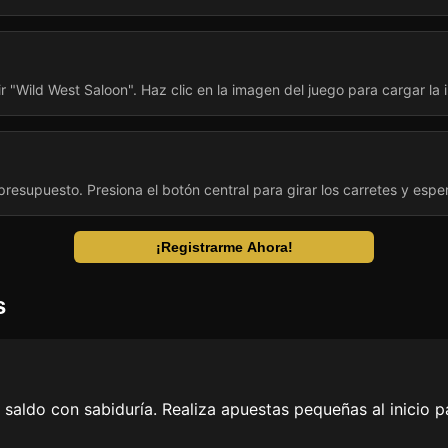
ir "Wild West Saloon". Haz clic en la imagen del juego para cargar la
resupuesto. Presiona el botón central para girar los carretes y espera
¡Registrarme Ahora!
s
 tu saldo con sabiduría. Realiza apuestas pequeñas al inicio