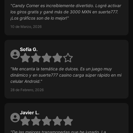
"Candy Corner es increíblemente divertido. Logré activar
los giros gratis y gané más de 3000 MXN en suerte777.
¡Los gráficos son de lo mejor!"
10 de Marzo, 2026
Sofía G.
"Me encanta la temática de dulces. Es un juego muy
dinámico y en suerte777 casino carga súper rápido en mi
celular Android."
28 de Febrero, 2026
Javier L.
"De las mejores tragamonedas que he jugado. La