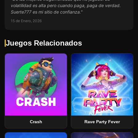
volatilidad es alta pero cuando paga, paga de verdad.
Suerte777 es mi sitio de confianza."
15 de Enero, 2026
Juegos Relacionados
Crash
Rave Party Fever