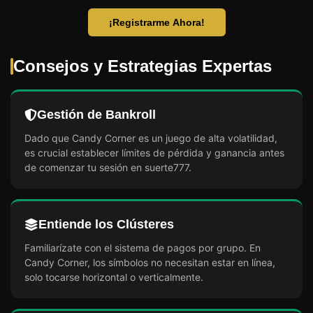
¡Registrarme Ahora!
Consejos y Estrategias Expertas
Gestión de Bankroll
Dado que Candy Corner es un juego de alta volatilidad,
es crucial establecer límites de pérdida y ganancia antes
de comenzar tu sesión en suerte777.
Entiende los Clústeres
Familiarízate con el sistema de pagos por grupo. En
Candy Corner, los símbolos no necesitan estar en línea,
solo tocarse horizontal o verticalmente.