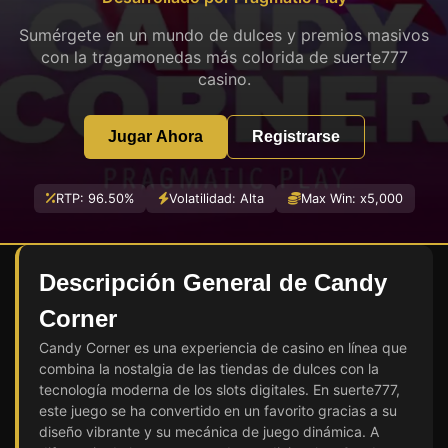
Sumérgete en un mundo de dulces y premios masivos
con la tragamonedas más colorida de suerte777
casino.
Jugar Ahora
Registrarse
RTP: 96.50%
Volatilidad: Alta
Max Win: x5,000
Descripción General de Candy
Corner
Candy Corner es una experiencia de casino en línea que
combina la nostalgia de las tiendas de dulces con la
tecnología moderna de los slots digitales. En suerte777,
este juego se ha convertido en un favorito gracias a su
diseño vibrante y su mecánica de juego dinámica. A