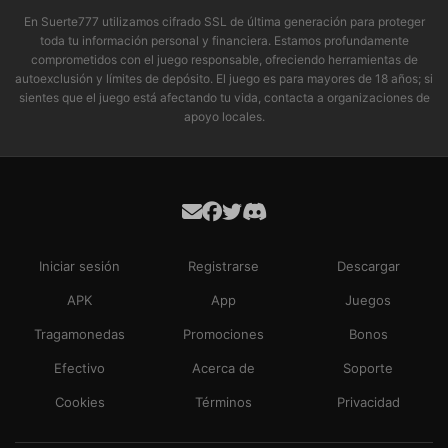
En Suerte777 utilizamos cifrado SSL de última generación para proteger
toda tu información personal y financiera. Estamos profundamente
comprometidos con el juego responsable, ofreciendo herramientas de
autoexclusión y límites de depósito. El juego es para mayores de 18 años; si
sientes que el juego está afectando tu vida, contacta a organizaciones de
apoyo locales.
Iniciar sesión
Registrarse
Descargar
APK
App
Juegos
Tragamonedas
Promociones
Bonos
Efectivo
Acerca de
Soporte
Cookies
Términos
Privacidad