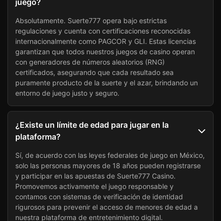
juego?
Absolutamente. Suerte777 opera bajo estrictas
regulaciones y cuenta con certificaciones reconocidas
internacionalmente como PAGCOR y GLI. Estas licencias
garantizan que todos nuestros juegos de casino operan
con generadores de números aleatorios (RNG)
certificados, asegurando que cada resultado sea
puramente producto de la suerte y el azar, brindando un
entorno de juego justo y seguro.
¿Existe un límite de edad para jugar en la
plataforma?
Sí, de acuerdo con las leyes federales de juego en México,
solo las personas mayores de 18 años pueden registrarse
y participar en las apuestas de Suerte777 Casino.
Promovemos activamente el juego responsable y
contamos con sistemas de verificación de identidad
rigurosos para prevenir el acceso de menores de edad a
nuestra plataforma de entretenimiento digital.