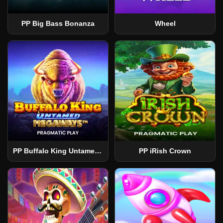
PP Big Bass Bonanza
Wheel
PP Buffalo King Untamed Megaways
PP iRish Crown