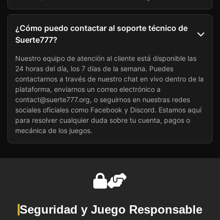
¿Cómo puedo contactar al soporte técnico de
Suerte777?
Nuestro equipo de atención al cliente está disponible las
24 horas del día, los 7 días de la semana. Puedes
contactarnos a través de nuestro chat en vivo dentro de la
plataforma, enviarnos un correo electrónico a
contact@suerte777.org
, o seguirnos en nuestras redes
sociales oficiales como Facebook y Discord. Estamos aquí
para resolver cualquier duda sobre tu cuenta, pagos o
mecánica de los juegos.
Seguridad y Juego Responsable