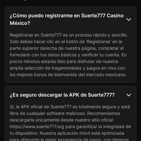
¿Cómo puedo registrarme en Suerte777 Casino
México?
Registrarse en Suerte777 es un proceso rápido y sencillo.
Solo debes hacer clic en el botón de 'Registrarse' en la
parte superior derecha de nuestra página, completar el
formulario con tus datos básicos y verificar tu cuenta. En
pocos minutos estarás listo para disfrutar de nuestra
amplia selección de tragamonedas y juegos en vivo con
los mejores bonos de bienvenida del mercado mexicano.
¿Es seguro descargar la APK de Suerte777?
Sí, la APK oficial de Suerte777 es totalmente segura y está
libre de cualquier software malicioso. Recomendamos
descargarla únicamente desde nuestro sitio oficial
https://www.suerte777.org para garantizar la integridad de
tu dispositivo. Nuestra aplicación móvil está optimizada
para ofrecerte la mejor experiencia de juego, con tiempos