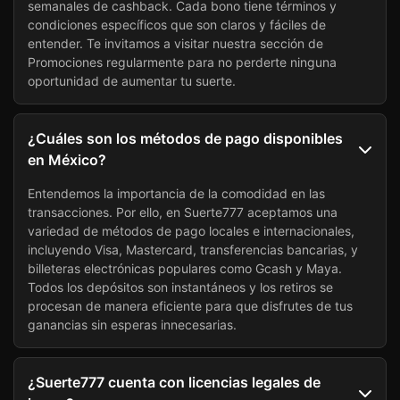
semanales de cashback. Cada bono tiene términos y
condiciones específicos que son claros y fáciles de
entender. Te invitamos a visitar nuestra sección de
Promociones regularmente para no perderte ninguna
oportunidad de aumentar tu suerte.
¿Cuáles son los métodos de pago disponibles
en México?
Entendemos la importancia de la comodidad en las
transacciones. Por ello, en Suerte777 aceptamos una
variedad de métodos de pago locales e internacionales,
incluyendo Visa, Mastercard, transferencias bancarias, y
billeteras electrónicas populares como Gcash y Maya.
Todos los depósitos son instantáneos y los retiros se
procesan de manera eficiente para que disfrutes de tus
ganancias sin esperas innecesarias.
¿Suerte777 cuenta con licencias legales de