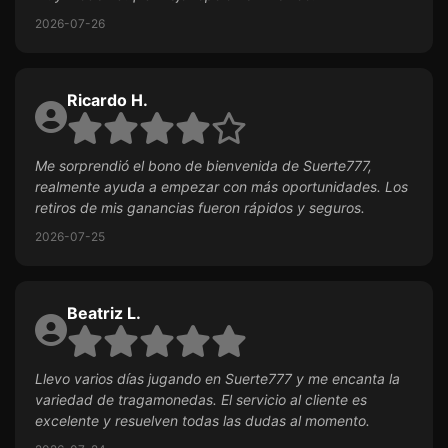
2026-07-26
Ricardo H.
Me sorprendió el bono de bienvenida de Suerte777,
realmente ayuda a empezar con más oportunidades. Los
retiros de mis ganancias fueron rápidos y seguros.
2026-07-25
Beatriz L.
Llevo varios días jugando en Suerte777 y me encanta la
variedad de tragamonedas. El servicio al cliente es
excelente y resuelven todas las dudas al momento.