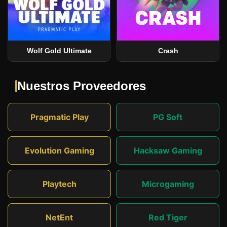
Wolf Gold Ultimate
Crash
Nuestros Proveedores
Pragmatic Play
PG Soft
Evolution Gaming
Hacksaw Gaming
Playtech
Microgaming
NetEnt
Red Tiger