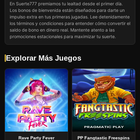
En Suerte777 premiamos tu lealtad desde el primer día.
Los bonos de bienvenida están diseñados para darte un
impulso extra en tus primeras jugadas. Lee detenidamente
los términos y condiciones para entender cómo convertir el
saldo de bono en dinero real. Mantente atento a las
promociones estacionales para maximizar tu suerte.
Explorar Más Juegos
Rave Party Fever
PP Fangtastic Freespins