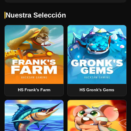
Nuestra Selección
HS Frank's Farm
HS Gronk's Gems