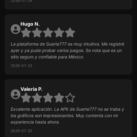
2026-07-24
Hugo N.
La plataforma de Suerte777 es muy intuitiva. Me registré
ayer y ya pude probar varios juegos. Se nota que es un
sitio seguro y confiable para México.
2026-07-23
Valeria P.
Excelente aplicación. La APK de Suerte777 no se traba y
los gráficos son impresionantes. Muy contenta con mi
experiencia hasta ahora.
2026-07-22