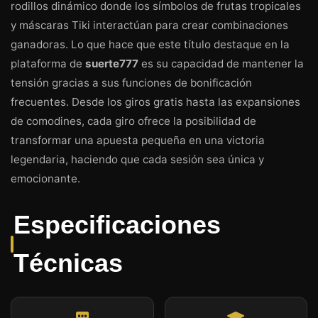
rodillos dinámico donde los símbolos de frutas tropicales
y máscaras Tiki interactúan para crear combinaciones
ganadoras. Lo que hace que este título destaque en la
plataforma de
suerte777
es su capacidad de mantener la
tensión gracias a sus funciones de bonificación
frecuentes. Desde los giros gratis hasta las expansiones
de comodines, cada giro ofrece la posibilidad de
transformar una apuesta pequeña en una victoria
legendaria, haciendo que cada sesión sea única y
emocionante.
Especificaciones
Técnicas