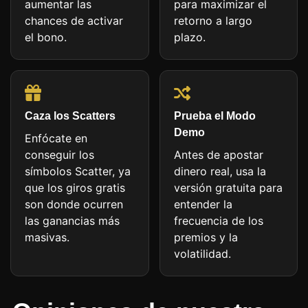
aumentar las
para maximizar el
chances de activar
retorno a largo
el bono.
plazo.
Caza los Scatters
Prueba el Modo
Demo
Enfócate en
conseguir los
Antes de apostar
símbolos Scatter, ya
dinero real, usa la
que los giros gratis
versión gratuita para
son donde ocurren
entender la
las ganancias más
frecuencia de los
masivas.
premios y la
volatilidad.