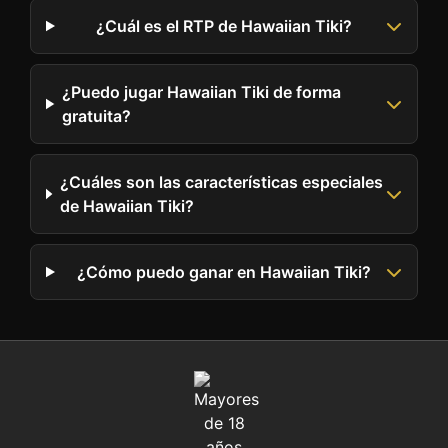
¿Cuál es el RTP de Hawaiian Tiki?
¿Puedo jugar Hawaiian Tiki de forma
gratuita?
¿Cuáles son las características especiales
de Hawaiian Tiki?
¿Cómo puedo ganar en Hawaiian Tiki?