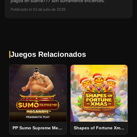
pagos en suerte777 son sumamente eficientes."
Publicado el 02 de julio de 2026
Juegos Relacionados
PP Sumo Supreme Megaways
Shapes of Fortune Xmas