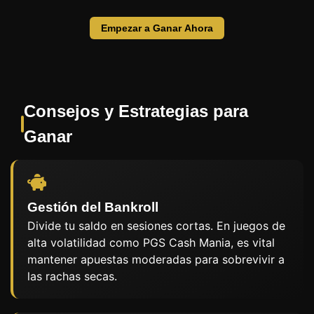
Empezar a Ganar Ahora
Consejos y Estrategias para
Ganar
Gestión del Bankroll
Divide tu saldo en sesiones cortas. En juegos de
alta volatilidad como PGS Cash Mania, es vital
mantener apuestas moderadas para sobrevivir a
las rachas secas.