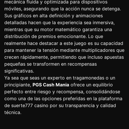
mecánica fluida y optimizada para dispositivos
móviles, asegurando que la acción nunca se detenga.
Sus gráficos en alta definición y animaciones
detalladas hacen que la experiencia sea inmersiva,
mientras que su motor matemático garantiza una
distribución de premios emocionante. Lo que
realmente hace destacar a este juego es su capacidad
para mantener la tensión mediante multiplicadores que
crecen rápidamente, permitiendo que incluso apuestas
pequeñas se transformen en recompensas
significativas.
Ya sea que seas un experto en tragamonedas o un
principiante,
PGS Cash Mania
ofrece un equilibrio
perfecto entre riesgo y recompensa, consolidándose
como una de las opciones preferidas en la plataforma
de
suerte777 casino
por su transparencia y calidad
técnica.