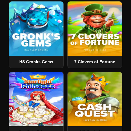
HS Gronks Gems
7 Clovers of Fortune