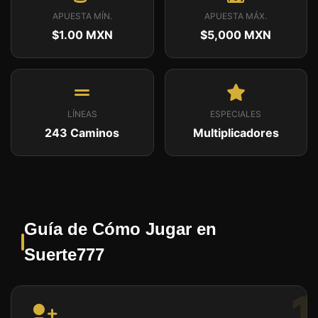
APUESTA MÍN.
APUESTA MÁX.
$1.00 MXN
$5,000 MXN
LÍNEAS
ESPECIALES
243 Caminos
Multiplicadores
Guía de Cómo Jugar en
Suerte777