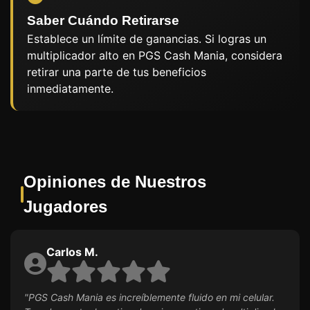
Saber Cuándo Retirarse
Establece un límite de ganancias. Si logras un
multiplicador alto en PGS Cash Mania, considera
retirar una parte de tus beneficios
inmediatamente.
Opiniones de Nuestros
Jugadores
Carlos M.
"PGS Cash Mania es increíblemente fluido en mi celular.