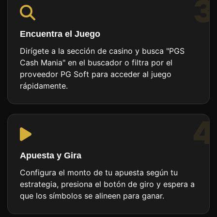
Encuentra el Juego
Dirígete a la sección de casino y busca "PGS
Cash Mania" en el buscador o filtra por el
proveedor PG Soft para acceder al juego
rápidamente.
Apuesta y Gira
Configura el monto de tu apuesta según tu
estrategia, presiona el botón de giro y espera a
que los símbolos se alineen para ganar.