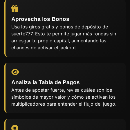
Aprovecha los Bonos
Usa los giros gratis y bonos de depósito de
suerte777. Esto te permite jugar más rondas sin
arriesgar tu propio capital, aumentando las
chances de activar el jackpot.
Analiza la Tabla de Pagos
Antes de apostar fuerte, revisa cuáles son los
símbolos de mayor valor y cómo se activan los
multiplicadores para entender el flujo del juego.